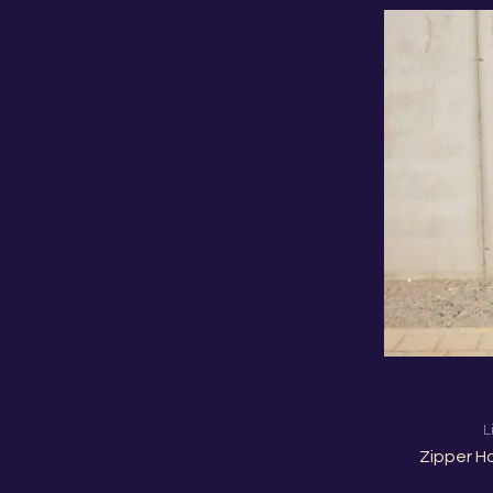
L
Zipper H