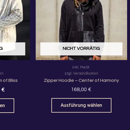
Varianten
Variante
auf.
auf.
Die
Die
Optionen
Optione
können
können
auf
auf
der
der
IG
NICHT VORRÄTIG
Produktseite
Produkts
gewählt
gewählt
inkl. MwSt.
werden
werden
en
zzgl.
Versandkosten
 of Bliss
Zipper Hoodie – Center of Harmony
168,00
€
0
€
Ausführung wählen
len