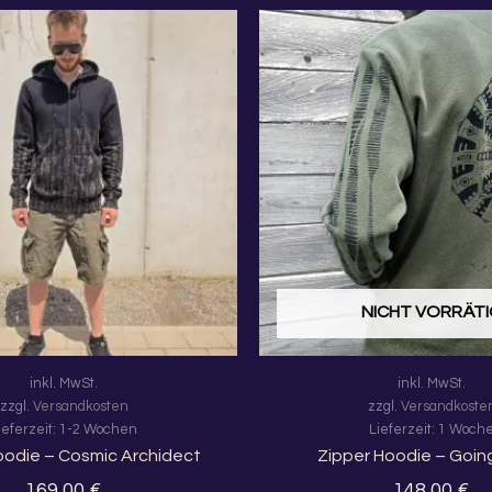
Dieses
Produkt
weist
mehrere
Varianten
auf.
Die
Optionen
können
auf
der
NICHT VORRÄT
Produktseite
gewählt
inkl. MwSt.
inkl. MwSt.
werden
zzgl.
Versandkosten
zzgl.
Versandkoste
ieferzeit:
1-2 Wochen
Lieferzeit:
1 Woch
oodie – Cosmic Archidect
Zipper Hoodie – Goi
169,00
€
148,00
€