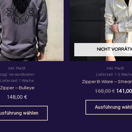
Varianten
auf.
Die
Optionen
können
auf
der
NICHT VORRÄT
Produktseite
gewählt
inkl. MwSt.
inkl. MwSt.
werden
zzgl.
Versandkosten
Lieferzeit:
1-2 Woch
Lieferzeit:
1 Woche
Zipper B-Ware – Stream
Zipper – Bulleye
168,00
€
141,0
148,00
€
Ausführung wäh
usführung wählen