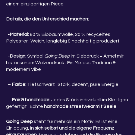
einem einzigartigen Piece.
Details, die den Unterschied machen:
-Material:
80 % Biobaumwolle, 20 % recyceltes
Polyester . Weich, langlebig & nachhaltig produziert
-Design:
Symbol
Going Deep
im Siebdruck + Ärmel mit
historischem Walzendruck . Ein Mix aus Tradition &
modernem Vibe
–
Farbe:
Tiefschwarz . Stark, dezent, pure Energie
–
Fair & handmade:
Jedes Stück individuell im Klettgau
gefertigt . Echte
handmade streetwear mit Seele
Going Deep
steht für mehr als ein Motiv: Es ist eine
Einladung,
in sich selbst und die eigene Frequenz
einzutauchen
, bewusst zu leben und die Energie des