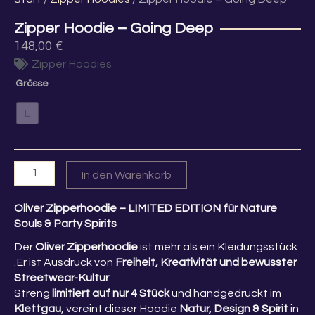
Zipper Hoodie – Going Deep
148,00
€
Zipper Hoodies
Zipper
Grösse
Hoodie
-
L
Going
Deep
Menge
In den Warenkorb
Oliver Zipperhoodie – LIMITED EDITION für Nature
Souls & Party Spirits
Der
Oliver Zipperhoodie
ist mehr als ein Kleidungsstück
.Er ist Ausdruck von
Freiheit, Kreativität und bewusster
Streetwear-Kultur
.
Streng
limitiert auf nur 4 Stück
und handgedruckt im
Klettgau
, vereint dieser Hoodie
Natur, Design & Spirit
in