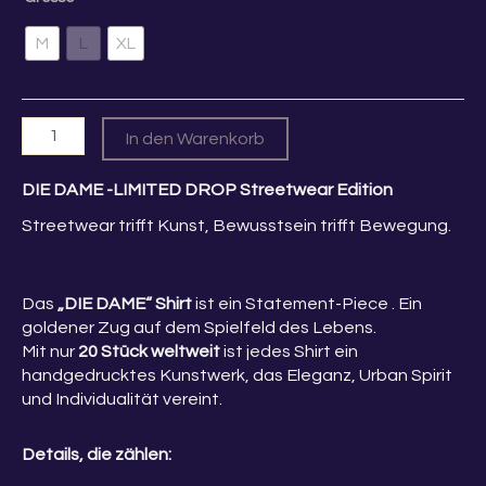
47,00 €
38,00 €.
Olive
-
M
L
XL
Die
Dame
Menge
In den Warenkorb
DIE DAME -LIMITED DROP Streetwear Edition
Streetwear trifft Kunst, Bewusstsein trifft Bewegung.
Das
„DIE DAME“ Shirt
ist ein Statement-Piece . Ein
goldener Zug auf dem Spielfeld des Lebens.
Mit nur
20 Stück weltweit
ist jedes Shirt ein
handgedrucktes Kunstwerk, das Eleganz, Urban Spirit
und Individualität vereint.
Details, die zählen: