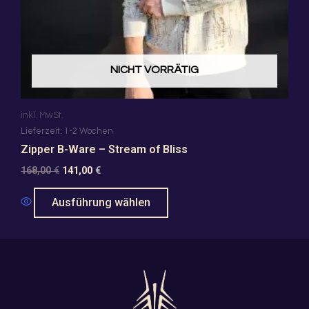
auf
der
Produktseite
NICHT VORRÄTIG
gewählt
werden
inkl. MwSt.
Lieferzeit:
1-2 Wochen
Zipper B-Ware – Stream of Bliss
168,00
€
141,00
€
Ausführung wählen