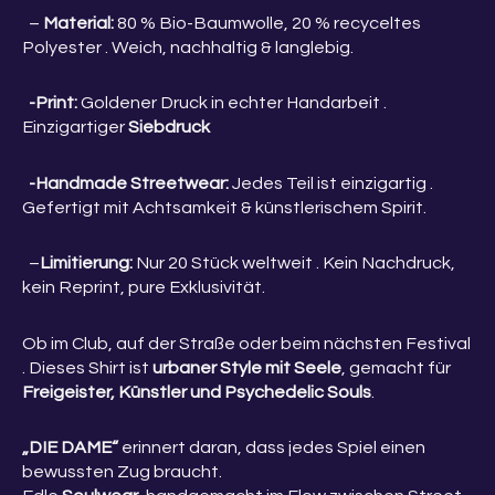
–
Material:
80 % Bio-Baumwolle, 20 % recyceltes
Polyester . Weich, nachhaltig & langlebig.
-Print:
Goldener Druck in echter Handarbeit .
Einzigartiger
Siebdruck
-Handmade Streetwear:
Jedes Teil ist einzigartig .
Gefertigt mit Achtsamkeit & künstlerischem Spirit.
–
Limitierung:
Nur 20 Stück weltweit . Kein Nachdruck,
kein Reprint, pure Exklusivität.
Ob im Club, auf der Straße oder beim nächsten Festival
. Dieses Shirt ist
urbaner Style mit Seele
, gemacht für
Freigeister, Künstler und Psychedelic Souls
.
„DIE DAME“
erinnert daran, dass jedes Spiel einen
bewussten Zug braucht.