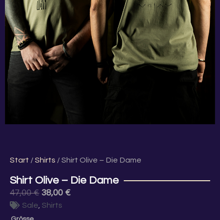
Start
/
Shirts
/ Shirt Olive – Die Dame
Shirt Olive – Die Dame
Ursprünglicher
Aktueller
47,00
€
38,00
€
Preis
Preis
Sale
,
Shirts
war:
ist:
Shirt
Grösse