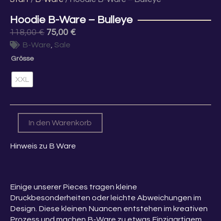
Hoodie B-Ware – Bulleye
Ursprünglicher
Aktueller
118,00
€
75,00
€
Preis
Preis
B-Ware
,
Sale
war:
ist:
Hoodie
Grösse
118,00 €
75,00 €.
B-
Ware
XXL
-
Bulleye
Menge
In den Warenkorb
Hinweis zu B Ware
Einige unserer Pieces tragen kleine
Druckbesonderheiten oder leichte Abweichungen im
Design. Diese kleinen Nuancen entstehen im kreativen
Prozess und machen B-Ware zu etwas Einzigartigem.