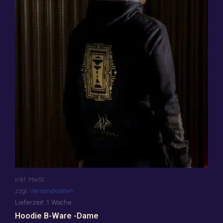
98,00 €
78,00 €.
weist
mehrere
Varianten
auf.
Die
Optionen
können
auf
der
Produktseite
gewählt
werden
inkl. MwSt.
zzgl.
Versandkosten
Lieferzeit:
1 Woche
Hoodie B-Ware -Dame