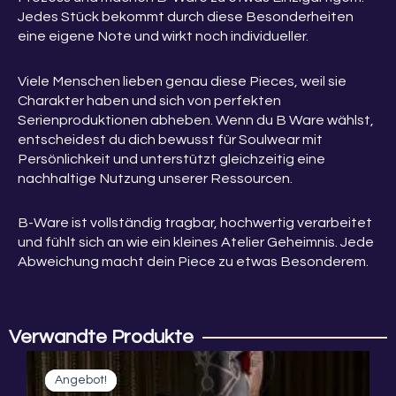
Jedes Stück bekommt durch diese Besonderheiten
eine eigene Note und wirkt noch individueller.
Viele Menschen lieben genau diese Pieces, weil sie
Charakter haben und sich von perfekten
Serienproduktionen abheben. Wenn du B Ware wählst,
entscheidest du dich bewusst für Soulwear mit
Persönlichkeit und unterstützt gleichzeitig eine
nachhaltige Nutzung unserer Ressourcen.
B-Ware ist vollständig tragbar, hochwertig verarbeitet
und fühlt sich an wie ein kleines Atelier Geheimnis. Jede
Abweichung macht dein Piece zu etwas Besonderem.
Verwandte Produkte
Ursprünglicher
Aktueller
Dieses
Preis
Preis
Angebot!
Angebot!
Produkt
war:
ist: