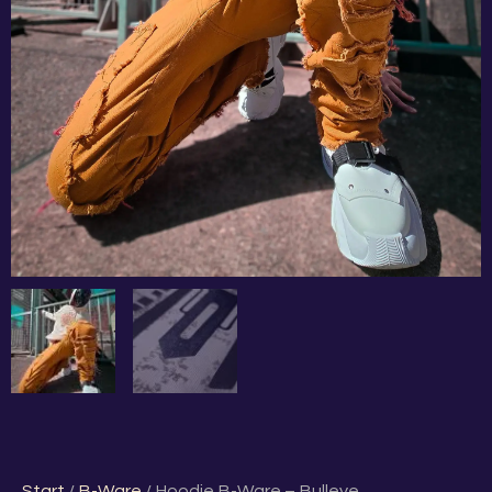
Start
/
B-Ware
/ Hoodie B-Ware – Bulleye